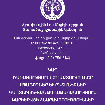
Հյուսիսային Լոս Անջելես շրջան
Տարածաշրջանային կենտրոն
Սան Ֆերնանդո հովիտ (գլխավոր գրասենյակ)
9200 Oakdale Ave., Suite 100
Chatsworth, CA 91311
(818) 778-1900
ֆաքս (818) 756-6140
ԿԱՊ
ԾԱՌԱՅՈՒԹՅՈՒՆՆԵՐ ՄԱՏՈՒՑՈՂՆԵՐ
ՍՊԱՌՈՂՆԵՐ ԵՒ ԸՆՏԱՆԻՔՆԵՐ
ԳԱՂՏՆԻՈՒԹՅԱՆ ՔԱՂԱՔԱԿԱՆՈՒԹՅՈՒՆ
ԿԱՐԻԵՐԱՅԻ ՀՆԱՐԱՎՈՐՈՒԹՅՈՒՆՆԵՐ