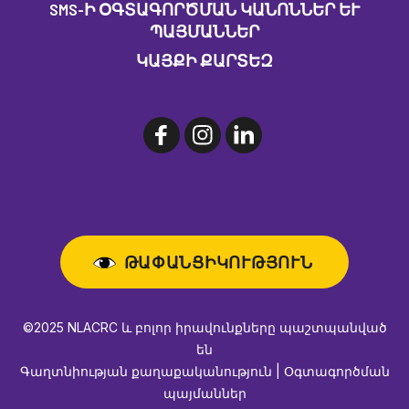
SMS-Ի ՕԳՏԱԳՈՐԾՄԱՆ ԿԱՆՈՆՆԵՐ ԵՒ Պ
ԱՅՄԱՆՆԵՐ
ԿԱՅՔԻ ՔԱՐՏԵԶ
ԹԱՓԱՆՑԻԿՈՒԹՅՈՒՆ
©2025 NLACRC և բոլոր իրավունքները պաշտպանված
են
Գաղտնիության քաղաքականություն | Օգտագործման
պայմաններ