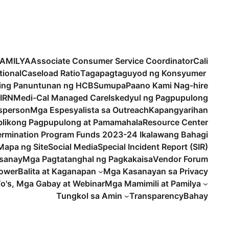
PAMILYA
Associate Consumer Service Coordinator
Cali
tional
Caseload Ratio
Tagapagtaguyod ng Konsyumer
ling Panuntunan ng HCBS
umupa
Paano Kami Nag-hire
IRN
Medi-Cal Managed Care
Iskedyul ng Pagpupulong
sperson
Mga Espesyalista sa Outreach
Kapangyarihan
likong Pagpupulong at Pamamahala
Resource Center
termination Program Funds 2023-24 Ikalawang Bahagi
Mapa ng Site
Social Media
Special Incident Report (SIR)
sanay
Mga Pagtatanghal ng Pagkakaisa
Vendor Forum
lower
Balita at Kaganapan
Mga Kasanayan sa Privacy
o's, Mga Gabay at Webinar
Mga Mamimili at Pamilya
Tungkol sa Amin
Transparency
Bahay