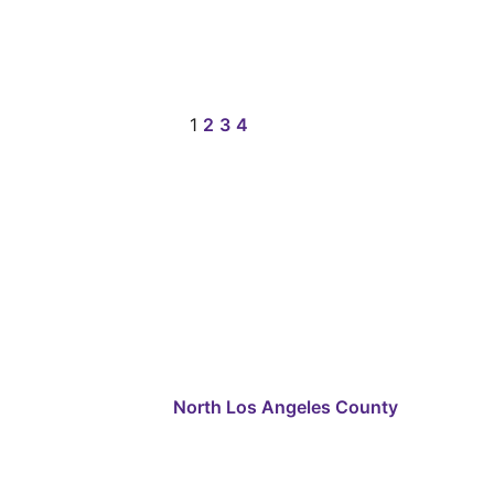
1
2
3
4
North Los Angeles County