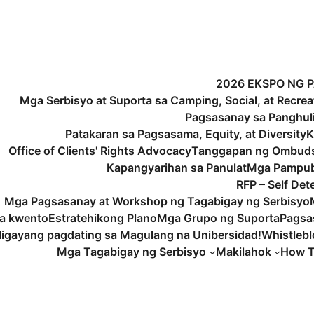
2026 EKSPO NG 
Mga Serbisyo at Suporta sa Camping, Social, at Recrea
Pagsasanay sa Panghu
Patakaran sa Pagsasama, Equity, at Diversity
K
Office of Clients' Rights Advocacy
Tanggapan ng Ombud
Kapangyarihan sa Panulat
Mga Pampub
RFP – Self De
Mga Pagsasanay at Workshop ng Tagabigay ng Serbisyo
a kwento
Estratehikong Plano
Mga Grupo ng Suporta
Pagsa
igayang pagdating sa Magulang na Unibersidad!
Whistleb
Mga Tagabigay ng Serbisyo
Makilahok
How T