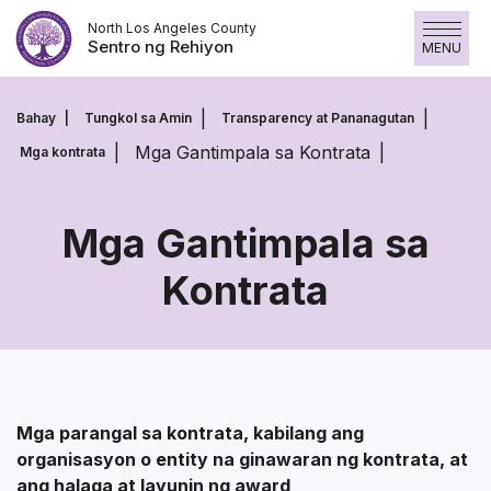
Laktawan
North Los Angeles County
ang
Sentro ng Rehiyon
MENU
nilalaman
Bahay
Tungkol sa Amin
Transparency at Pananagutan
Mga Gantimpala sa Kontrata
Mga kontrata
Mga Gantimpala sa
Kontrata
Mga
Gantimpala
sa
Kontrata
Mga parangal sa kontrata, kabilang ang
organisasyon o entity na ginawaran ng kontrata, at
ang halaga at layunin ng award