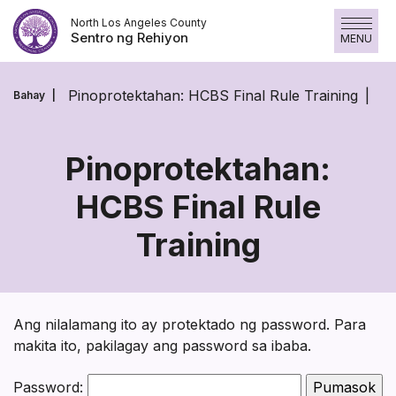
Laktawan
North Los Angeles County
ang
Sentro ng Rehiyon
MENU
nilalaman
Pinoprotektahan: HCBS Final Rule Training
Bahay
Pinoprotektahan:
HCBS Final Rule
Pinoprotektahan:
Training
HCBS
Final
Rule
Ang nilalamang ito ay protektado ng password. Para
makita ito, pakilagay ang password sa ibaba.
Training
Password: