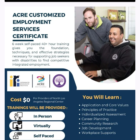
ng
Tagabigay
ng
Serbisyo