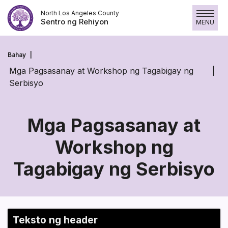
Laktawan
North Los Angeles County
ang
Sentro ng Rehiyon
MENU
nilalaman
Bahay
Mga Pagsasanay at Workshop ng Tagabigay ng
Serbisyo
Mga Pagsasanay at
Workshop ng
Mga
Tagabigay ng Serbisyo
Pagsasanay
at
Workshop
Section heading
Teksto ng header