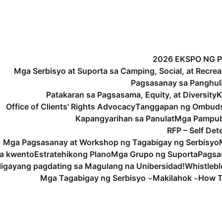
2026 EKSPO NG 
Mga Serbisyo at Suporta sa Camping, Social, at Recrea
Pagsasanay sa Panghu
Patakaran sa Pagsasama, Equity, at Diversity
K
Office of Clients' Rights Advocacy
Tanggapan ng Ombud
Kapangyarihan sa Panulat
Mga Pampub
RFP – Self De
Mga Pagsasanay at Workshop ng Tagabigay ng Serbisyo
a kwento
Estratehikong Plano
Mga Grupo ng Suporta
Pagsa
igayang pagdating sa Magulang na Unibersidad!
Whistleb
Mga Tagabigay ng Serbisyo
Makilahok
How T