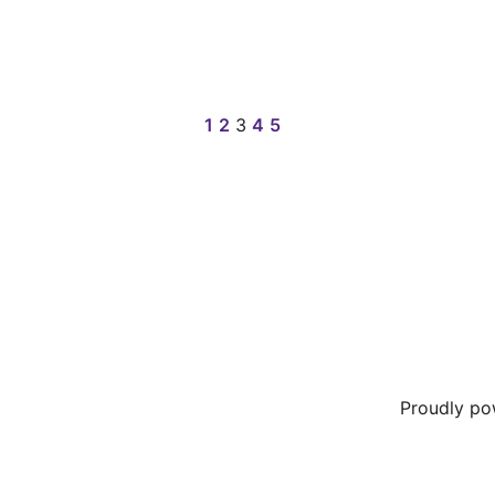
1
2
3
4
5
Proudly p