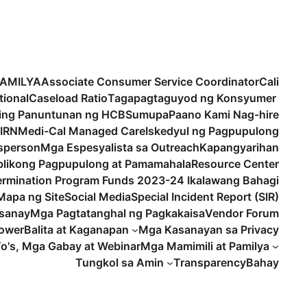
PAMILYA
Associate Consumer Service Coordinator
Cali
tional
Caseload Ratio
Tagapagtaguyod ng Konsyumer
ling Panuntunan ng HCBS
umupa
Paano Kami Nag-hire
IRN
Medi-Cal Managed Care
Iskedyul ng Pagpupulong
sperson
Mga Espesyalista sa Outreach
Kapangyarihan
likong Pagpupulong at Pamamahala
Resource Center
termination Program Funds 2023-24 Ikalawang Bahagi
Mapa ng Site
Social Media
Special Incident Report (SIR)
sanay
Mga Pagtatanghal ng Pagkakaisa
Vendor Forum
lower
Balita at Kaganapan
Mga Kasanayan sa Privacy
o's, Mga Gabay at Webinar
Mga Mamimili at Pamilya
Tungkol sa Amin
Transparency
Bahay