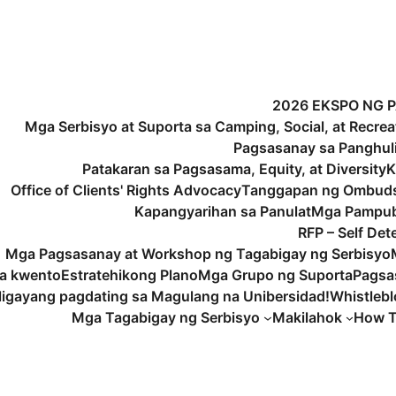
2026 EKSPO NG 
Mga Serbisyo at Suporta sa Camping, Social, at Recrea
Pagsasanay sa Panghu
Patakaran sa Pagsasama, Equity, at Diversity
K
Office of Clients' Rights Advocacy
Tanggapan ng Ombud
Kapangyarihan sa Panulat
Mga Pampub
RFP – Self De
Mga Pagsasanay at Workshop ng Tagabigay ng Serbisyo
a kwento
Estratehikong Plano
Mga Grupo ng Suporta
Pagsa
igayang pagdating sa Magulang na Unibersidad!
Whistleb
Mga Tagabigay ng Serbisyo
Makilahok
How T