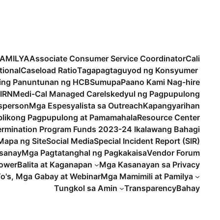
PAMILYA
Associate Consumer Service Coordinator
Cali
tional
Caseload Ratio
Tagapagtaguyod ng Konsyumer
ling Panuntunan ng HCBS
umupa
Paano Kami Nag-hire
IRN
Medi-Cal Managed Care
Iskedyul ng Pagpupulong
sperson
Mga Espesyalista sa Outreach
Kapangyarihan
likong Pagpupulong at Pamamahala
Resource Center
termination Program Funds 2023-24 Ikalawang Bahagi
Mapa ng Site
Social Media
Special Incident Report (SIR)
sanay
Mga Pagtatanghal ng Pagkakaisa
Vendor Forum
lower
Balita at Kaganapan
Mga Kasanayan sa Privacy
o's, Mga Gabay at Webinar
Mga Mamimili at Pamilya
Tungkol sa Amin
Transparency
Bahay