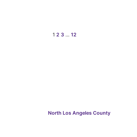
1
2
3
…
12
North Los Angeles County