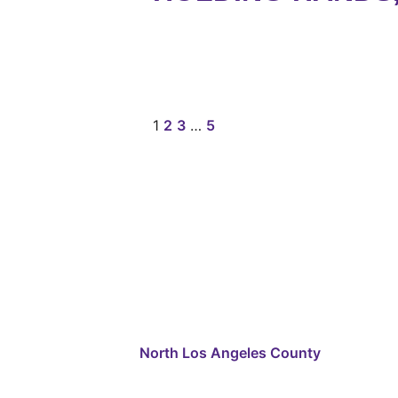
1
2
3
…
5
North Los Angeles County