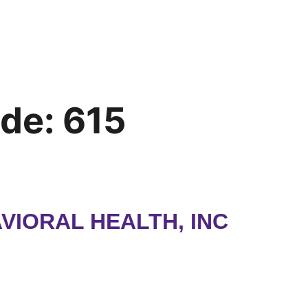
ode:
615
IORAL HEALTH, INC