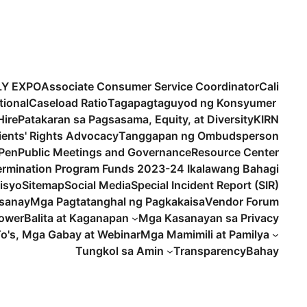
LY EXPO
Associate Consumer Service Coordinator
Cali
tional
Caseload Ratio
Tagapagtaguyod ng Konsyumer
ire
Patakaran sa Pagsasama, Equity, at Diversity
KIRN
lients' Rights Advocacy
Tanggapan ng Ombudsperson
 Pen
Public Meetings and Governance
Resource Center
termination Program Funds 2023-24 Ikalawang Bahagi
isyo
Sitemap
Social Media
Special Incident Report (SIR)
sanay
Mga Pagtatanghal ng Pagkakaisa
Vendor Forum
lower
Balita at Kaganapan
Mga Kasanayan sa Privacy
o's, Mga Gabay at Webinar
Mga Mamimili at Pamilya
Tungkol sa Amin
Transparency
Bahay