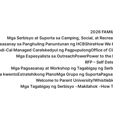
2026 FAMI
Mga Serbisyo at Suporta sa Camping, Social, at Recrea
sasanay sa Panghuling Panuntunan ng HCBS
hire
How We H
di-Cal Managed Care
Iskedyul ng Pagpupulong
Office of C
Mga Espesyalista sa Outreach
Power
Power to the
RFP – Self De
Mga Pagsasanay at Workshop ng Tagabigay ng Serb
a kwento
Estratehikong Plano
Mga Grupo ng Suporta
Pagsa
Welcome to Parent University!
Whistleb
Mga Tagabigay ng Serbisyo
Makilahok
How T