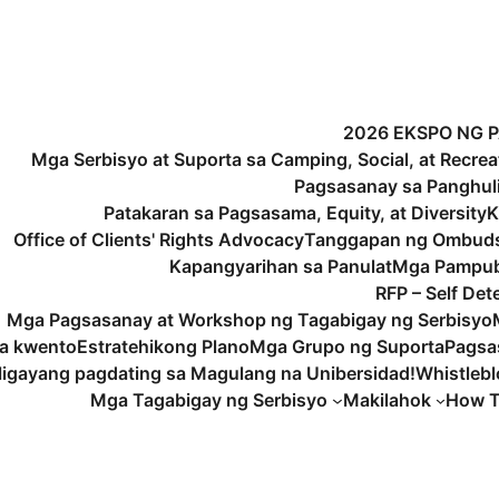
2026 EKSPO NG 
Mga Serbisyo at Suporta sa Camping, Social, at Recrea
Pagsasanay sa Panghu
Patakaran sa Pagsasama, Equity, at Diversity
K
Office of Clients' Rights Advocacy
Tanggapan ng Ombud
Kapangyarihan sa Panulat
Mga Pampub
RFP – Self De
Mga Pagsasanay at Workshop ng Tagabigay ng Serbisyo
a kwento
Estratehikong Plano
Mga Grupo ng Suporta
Pagsa
igayang pagdating sa Magulang na Unibersidad!
Whistleb
Mga Tagabigay ng Serbisyo
Makilahok
How T