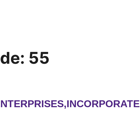
ode:
55
ENTERPRISES,INCORPORAT