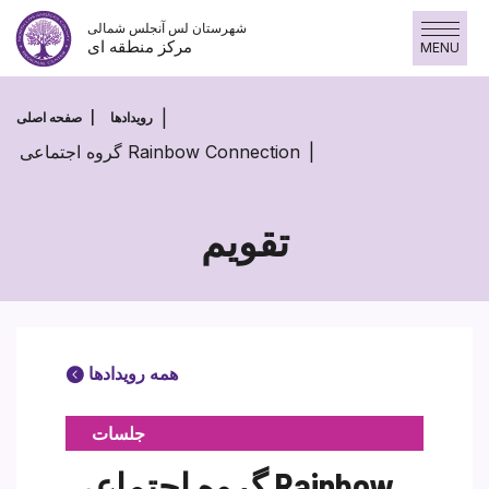
پرش
شهرستان لس آنجلس شمالی
به
مرکز منطقه ای
MENU
محتوا
رویدادها
صفحه اصلی
گروه اجتماعی Rainbow Connection
تقویم
همه رویدادها
جلسات
گروه اجتماعی Rainbow