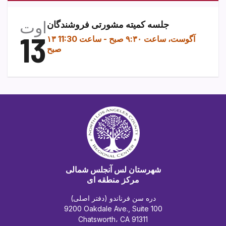
اوت
جلسه کمیته مشورتی فروشندگان
13
۱۳ آگوست، ساعت ۹:۳۰ صبح
-
ساعت 11:30
صبح
شهرستان لس آنجلس شمالی
مرکز منطقه ای
دره سن فرناندو (دفتر اصلی)
9200 Oakdale Ave., Suite 100
Chatsworth، CA 91311