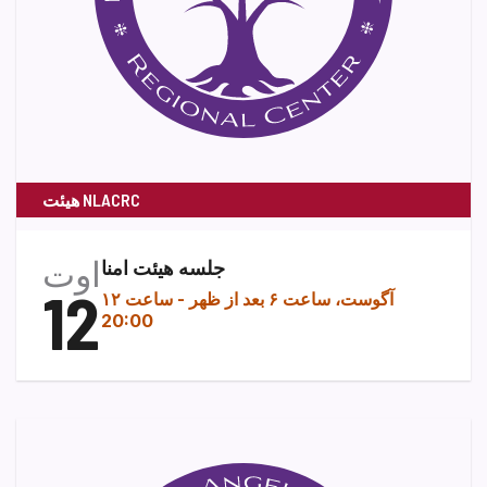
هیئت NLACRC
اوت
جلسه هیئت امنا
12
۱۲ آگوست، ساعت ۶ بعد از ظهر
-
ساعت
20:00