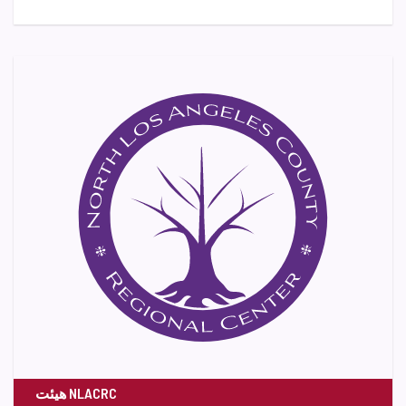
هیئت NLACRC