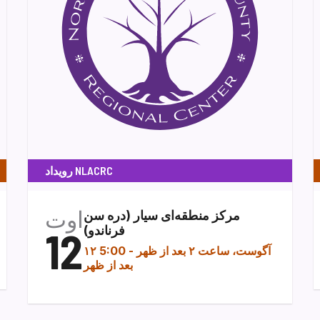
رویداد NLACRC
اوت
مرکز منطقه‌ای سیار (دره سن
فرناندو)
12
۱۲ آگوست، ساعت ۲ بعد از ظهر
-
5:00
بعد از ظهر