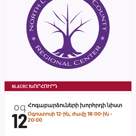
NLACRC ԽՈՐՀՈՒՐԴ
օգ
Հոգաբարձուների խորհրդի նիստ
12
Օգոստոսի 12-ին, ժամը 18:00-ին
-
20:00