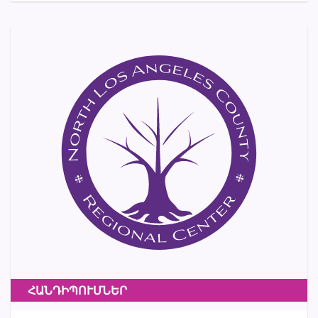
ՀԱՆԴԻՊՈՒՄՆԵՐ