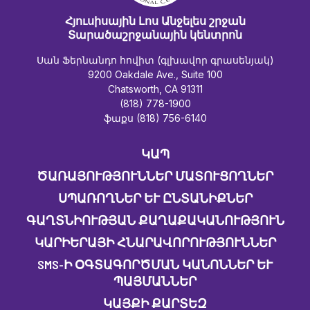
Հյուսիսային Լոս Անջելես շրջան
Տարածաշրջանային կենտրոն
Սան Ֆերնանդո հովիտ (գլխավոր գրասենյակ)
9200 Oakdale Ave., Suite 100
Chatsworth, CA 91311
(818) 778-1900
ֆաքս (818) 756-6140
ԿԱՊ
ԾԱՌԱՅՈՒԹՅՈՒՆՆԵՐ ՄԱՏՈՒՑՈՂՆԵՐ
ՍՊԱՌՈՂՆԵՐ ԵՒ ԸՆՏԱՆԻՔՆԵՐ
ԳԱՂՏՆԻՈՒԹՅԱՆ ՔԱՂԱՔԱԿԱՆՈՒԹՅՈՒՆ
ԿԱՐԻԵՐԱՅԻ ՀՆԱՐԱՎՈՐՈՒԹՅՈՒՆՆԵՐ
SMS-Ի ՕԳՏԱԳՈՐԾՄԱՆ ԿԱՆՈՆՆԵՐ ԵՒ Պ
ԱՅՄԱՆՆԵՐ
ԿԱՅՔԻ ՔԱՐՏԵԶ