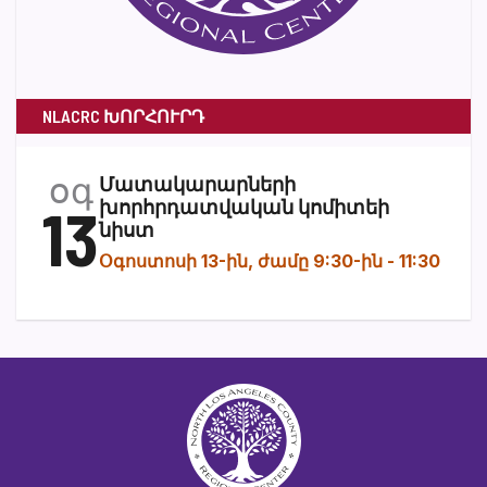
NLACRC ԽՈՐՀՈՒՐԴ
օգ
Մատակարարների
13
խորհրդատվական կոմիտեի
նիստ
Օգոստոսի 13-ին, ժամը 9:30-ին
-
11:30