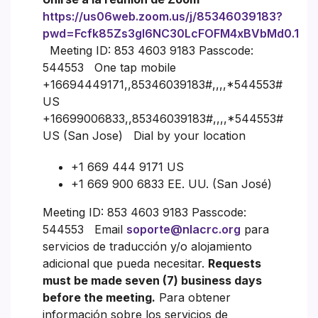
https://us06web.zoom.us/j/85346039183?
pwd=Fcfk85Zs3gI6NC30LcFOFM4xBVbMd0.1
Meeting ID: 853 4603 9183 Passcode:
544553 One tap mobile
+16694449171,,85346039183#,,,,*544553#
US
+16699006833,,85346039183#,,,,*544553#
US (San Jose) Dial by your location
+1 669 444 9171 US
+1 669 900 6833 EE. UU. (San José)
Meeting ID: 853 4603 9183 Passcode:
544553 Email
soporte@nlacrc.org
para
servicios de traducción y/o alojamiento
adicional que pueda necesitar.
Requests
must be made seven (7) business days
before the meeting.
Para obtener
información sobre los servicios de