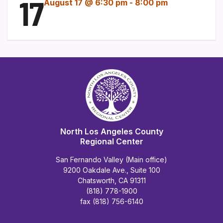
17
August 17 @ 6:30 pm
-
8:00 pm
North Los Angeles County
Regional Center
San Fernando Valley (Main office)
9200 Oakdale Ave., Suite 100
Chatsworth, CA 91311
(818) 778-1900
fax (818) 756-6140