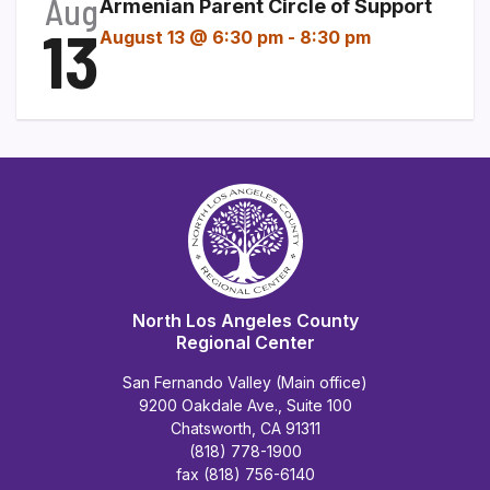
Aug
Armenian Parent Circle of Support
13
August 13 @ 6:30 pm
-
8:30 pm
North Los Angeles County
Regional Center
San Fernando Valley (Main office)
9200 Oakdale Ave., Suite 100
Chatsworth, CA 91311
(818) 778-1900
fax (818) 756-6140