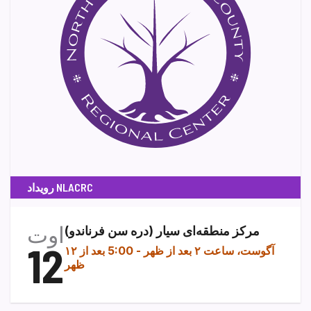
رویداد NLACRC
اوت
مرکز منطقه‌ای سیار (دره سن فرناندو)
12
۱۲ آگوست، ساعت ۲ بعد از ظهر
-
5:00 بعد از
ظهر