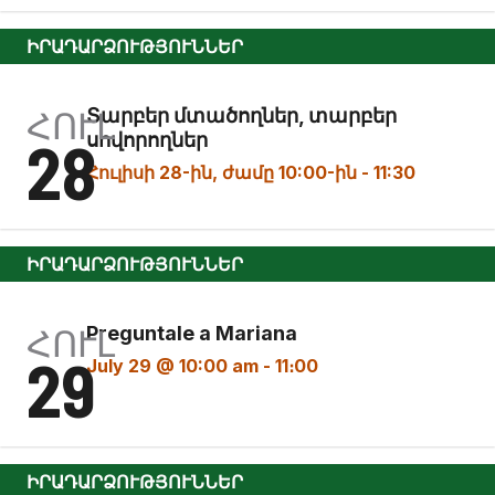
ԻՐԱԴԱՐՁՈՒԹՅՈՒՆՆԵՐ
ՀՈՒԼ
Տարբեր մտածողներ, տարբեր
28
սովորողներ
Հուլիսի 28-ին, ժամը 10:00-ին
-
11:30
ԻՐԱԴԱՐՁՈՒԹՅՈՒՆՆԵՐ
ՀՈՒԼ
Preguntale a Mariana
29
July 29 @ 10:00 am
-
11։00
ԻՐԱԴԱՐՁՈՒԹՅՈՒՆՆԵՐ