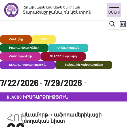
Անցնել
Հյուսիսային Լոս Անջելես շրջան
բովանդակությանը
Տարածաշրջանային կենտրոն
ՄԵՆՈՒ
Ի
Որոնու
Ցու
Դ
ն
Համայնք
DDS
Խուլ+
Իրադարձություններ
Օրենսդրական
Հանդիպումներ
NLACRC խորհուրդ
NLACRC իրադարձություն
Հանրային հանդիպումներ
7/22/2026
7/29/2026
 - 
Ընտրեք
NLACRC ԻՐԱԴԱՐՁՈՒԹՅՈՒՆ
ամսաթիվը:
ՀՈՒԼ
Սևամորթ + աֆրոամերիկացի
լսողական նիստ