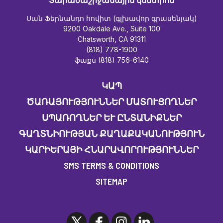
Սան Ֆերնանդո հովիտ (գլխավոր գրասենյակ)
9200 Oakdale Ave., Suite 100
Chatsworth, CA 91311
(818) 778-1900
ֆաքս (818) 756-6140
ԿԱՊ
ԾԱՌԱՅՈՒԹՅՈՒՆՆԵՐ ՄԱՏՈՒՑՈՂՆԵՐ
ՍՊԱՌՈՂՆԵՐ ԵՒ ԸՆՏԱՆԻՔՆԵՐ
ԳԱՂՏՆԻՈՒԹՅԱՆ ՔԱՂԱՔԱԿԱՆՈՒԹՅՈՒՆ
ԿԱՐԻԵՐԱՅԻ ՀՆԱՐԱՎՈՐՈՒԹՅՈՒՆՆԵՐ
SMS TERMS & CONDITIONS
SITEMAP