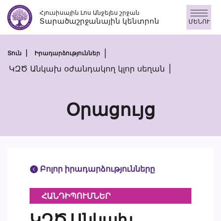
Skip
Հյուսիսային Լոս Անջելես շրջան
to
Տարածաշրջանային կենտրոն
ՄԵՆՈՒ
content
Տուն
Իրադարձություններ
ԿԶԾ Անկախ օժանդակող կլոր սեղան
Օրացույց
Բոլոր իրադարձությունները
ՀԱՆԴԻՊՈՒՄՆԵՐ
ԿԶԾ Անկախ