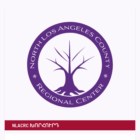
NLACRC ԽՈՐՀՈՒՐԴ