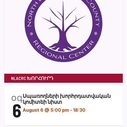
NLACRC ԽՈՐՀՈՒՐԴ
օգ
Սպառողների խորհրդատվական
6
կոմիտեի նիստ
August 6 @ 5:00 pm
-
18:30