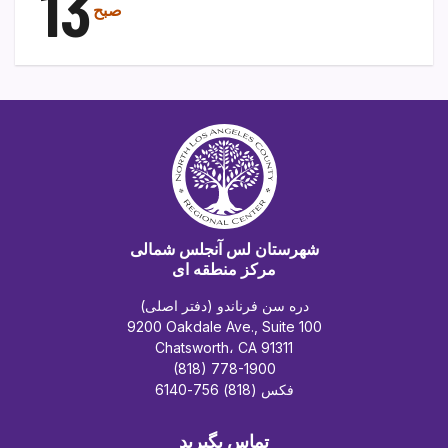
13
صبح
شهرستان لس آنجلس شمالی
مرکز منطقه ای
دره سن فرناندو (دفتر اصلی)
9200 Oakdale Ave., Suite 100
Chatsworth، CA 91311
(818) 778-1900
فکس (818) 756-6140
تماس بگیرید