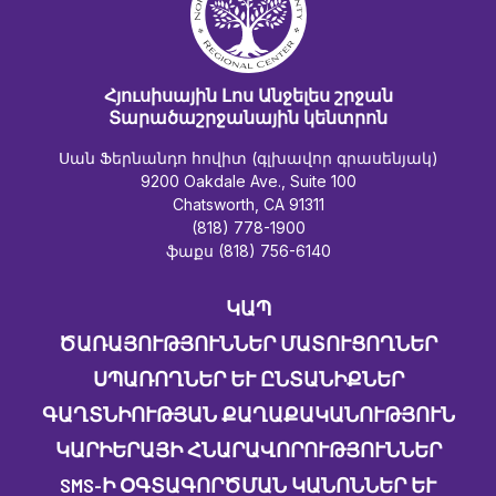
Հյուսիսային Լոս Անջելես շրջան
Տարածաշրջանային կենտրոն
Սան Ֆերնանդո հովիտ (գլխավոր գրասենյակ)
9200 Oakdale Ave., Suite 100
Chatsworth, CA 91311
(818) 778-1900
ֆաքս (818) 756-6140
ԿԱՊ
ԾԱՌԱՅՈՒԹՅՈՒՆՆԵՐ ՄԱՏՈՒՑՈՂՆԵՐ
ՍՊԱՌՈՂՆԵՐ ԵՒ ԸՆՏԱՆԻՔՆԵՐ
ԳԱՂՏՆԻՈՒԹՅԱՆ ՔԱՂԱՔԱԿԱՆՈՒԹՅՈՒՆ
ԿԱՐԻԵՐԱՅԻ ՀՆԱՐԱՎՈՐՈՒԹՅՈՒՆՆԵՐ
SMS-Ի ՕԳՏԱԳՈՐԾՄԱՆ ԿԱՆՈՆՆԵՐ ԵՒ Պ