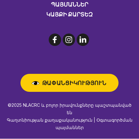
ԱՅՄԱՆՆԵՐ
ԿԱՅՔԻ ՔԱՐՏԵԶ
ԹԱՓԱՆՑԻԿՈՒԹՅՈՒՆ
©2025 NLACRC և բոլոր իրավունքները պաշտպանված
են
Գաղտնիության քաղաքականություն | Օգտագործման
պայմաններ