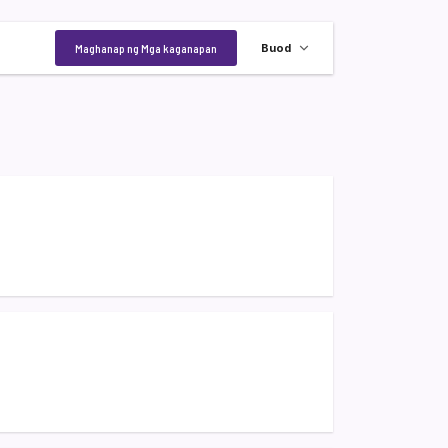
Kaganapan
Maghanap ng Mga kaganapan
Buod
Views
Navigation