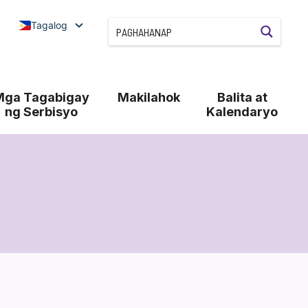
Tagalog
Mga Tagabigay
Makilahok
Balita at
ng Serbisyo
Kalendaryo