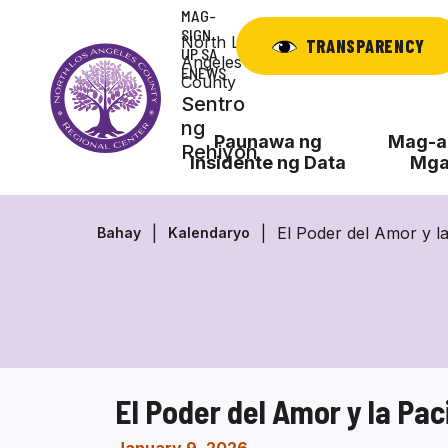
Laktawan
MAG-
ang
SIGN
North Los
TRANSPARENCY
UP SA
nilalaman
Angeles
ENEWS
County
Sentro
ng
Paunawa ng
Mag-ap
Rehiyon
Insidente ng Data
Mga
El Poder del Amor y l
Bahay
Kalendaryo
El Poder del Amor y la Pa