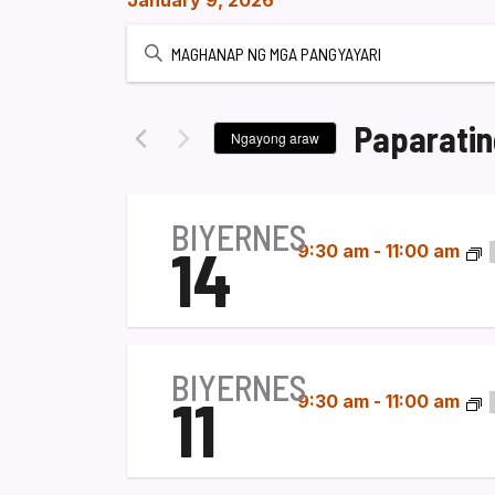
January 9, 2026
Ipasok
ang
Keyword.
Maghanap
Paparatin
Ngayong araw
ng
Pumili
Mga
ng
kaganapan
petsa.
BIYERNES
sa
14
9:30 am
-
11:00 am
pamamagitan
ng
Keyword.
BIYERNES
11
9:30 am
-
11:00 am