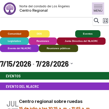
Saltar
Norte del condado de Los Ángeles
al
Centro Regional
MENÚ
contenido
N
Buscar
Lista
d
v
Comunidad
DDS
Sordos+
Eventos
d
Legislativo
Reuniones
Junta Directiva del NLACRC
E
Evento del NLACRC
Reuniones públicas
7/15/2026
7/28/2026
 - 
Seleccionar
EVENTOS
fecha.
EVENTO DEL NLACRC
JUL
Centro regional sobre ruedas
15 de julio a las 10:15 a. m.
-
11:45 a. m.