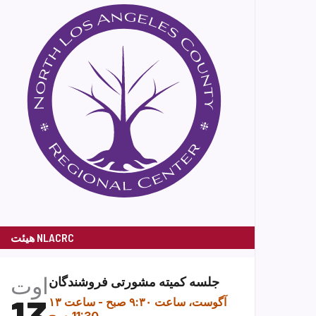
هیئت NLACRC
اوت
جلسه کمیته مشورتی فروشندگان
۱۳ آگوست، ساعت ۹:۳۰ صبح
-
ساعت