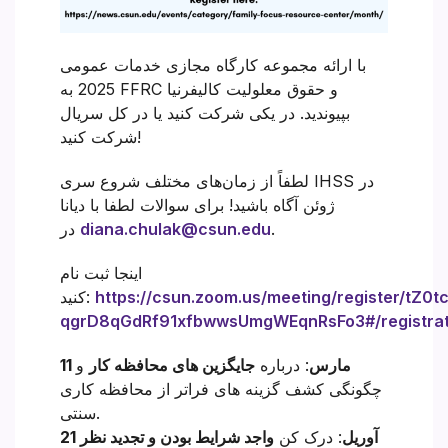
با ارائه مجموعه کارگاه مجازی خدمات عمومی
2025 به FFRC و حقوق معلولیت کالیفرنیا
بپیوندید. در یکی شرکت کنید یا در کل سریال
شرکت کنید!
لطفاً از زمان‌های مختلف شروع سری IHSS در
ژوئن آگاه باشید!
برای سوالات لطفا با دیانا
.
diana.chulak@csun.edu
در
اینجا ثبت نام
https://csun.zoom.us/meeting/register/tZ0tc
کنید:
qgrD8qGdRf91xfbwwsUmgWEqnRsFo3#/registrat
11 مارس
: درباره
جایگزین های محافظه کار
و
چگونگی کشف گزینه های فراتر از محافظه کاری
سنتی.
21 آوریل
: درک کن
واجد شرایط بودن و تجدید نظر