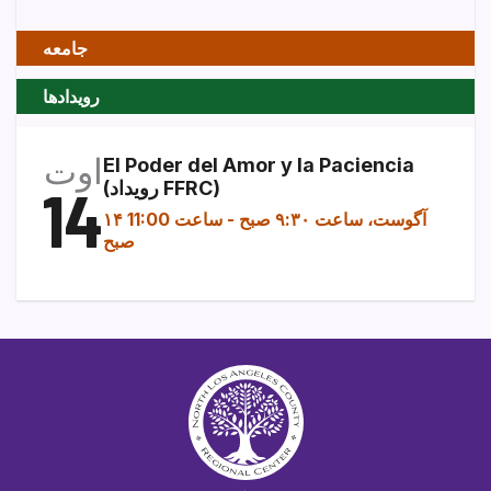
جامعه
رویدادها
اوت
El Poder del Amor y la Paciencia
(رویداد FFRC)
14
۱۴ آگوست، ساعت ۹:۳۰ صبح
-
ساعت 11:00
صبح