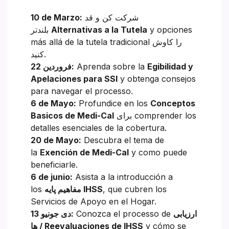
شرکت کن و قد
10 de Marzo:
y opciones
Alternativas a la Tutela
بلندتر
más allá de la tutela tradicional را کاوش
کنید.
Egibilidad y
Aprenda sobre la
22 فروردین:
Apelaciones para SSI
y obtenga consejos
para navegar el processo.
6 de Mayo:
Profundice en los
Conceptos
برای comprender los
Basicos de Medi-Cal
detalles esenciales de la cobertura.
20 de Mayo:
Descubra el tema de
la
Exención de Medi-Cal
y como puede
beneficiarle.
6 de junio:
Asista a la introducción a
, que cubren los
مفاهیم پایه IHSS
los
Servicios de Apoyo en el Hogar.
ارزیابی
Conozca el processo de
13 دی جونیو:
y cómo se
ها / Reevaluaciones de IHSS