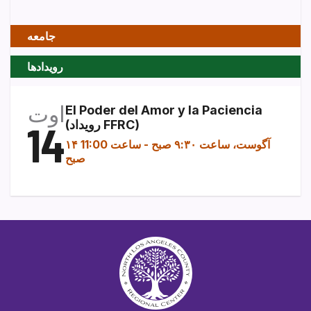
جامعه
رویدادها
اوت
El Poder del Amor y la Paciencia
(رویداد FFRC)
14
۱۴ آگوست، ساعت ۹:۳۰ صبح
-
ساعت 11:00
صبح