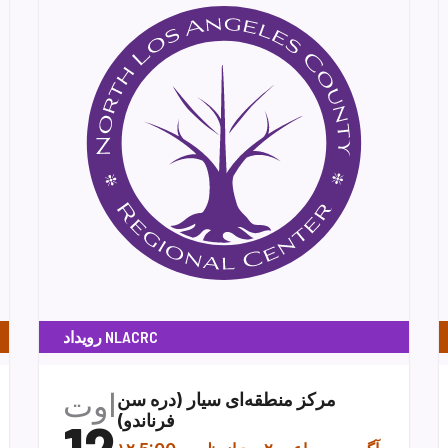
رویداد NLACRC
اوت
مرکز منطقه‌ای سیار (دره سن
فرناندو)