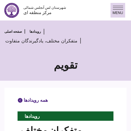
پرش
شهرستان لس آنجلس شمالی
به
مرکز منطقه ای
MENU
محتوا
رویدادها
صفحه اصلی
متفکران مختلف، یادگیرندگان متفاوت
تقویم
همه رویدادها
رویدادها
متفکران مختلف،