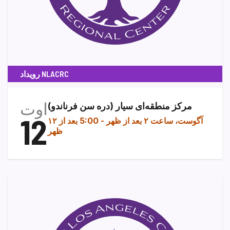
رویداد NLACRC
اوت
مرکز منطقه‌ای سیار (دره سن فرناندو)
12
۱۲ آگوست، ساعت ۲ بعد از ظهر
-
5:00 بعد از
ظهر