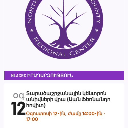
NLACRC ԻՐԱԴԱՐՁՈՒԹՅՈՒՆ
օգ
Տարածաշրջանային կենտրոն
12
անիվների վրա (Սան Ֆեռնանդո
հովիտ)
Օգոստոսի 12-ին, ժամը 14:00-ին
-
17:00