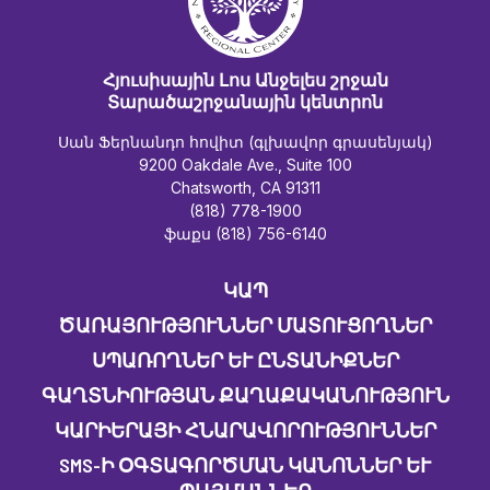
Հյուսիսային Լոս Անջելես շրջան
Տարածաշրջանային կենտրոն
Սան Ֆերնանդո հովիտ (գլխավոր գրասենյակ)
9200 Oakdale Ave., Suite 100
Chatsworth, CA 91311
(818) 778-1900
ֆաքս (818) 756-6140
ԿԱՊ
ԾԱՌԱՅՈՒԹՅՈՒՆՆԵՐ ՄԱՏՈՒՑՈՂՆԵՐ
ՍՊԱՌՈՂՆԵՐ ԵՒ ԸՆՏԱՆԻՔՆԵՐ
ԳԱՂՏՆԻՈՒԹՅԱՆ ՔԱՂԱՔԱԿԱՆՈՒԹՅՈՒՆ
ԿԱՐԻԵՐԱՅԻ ՀՆԱՐԱՎՈՐՈՒԹՅՈՒՆՆԵՐ
SMS-Ի ՕԳՏԱԳՈՐԾՄԱՆ ԿԱՆՈՆՆԵՐ ԵՒ Պ