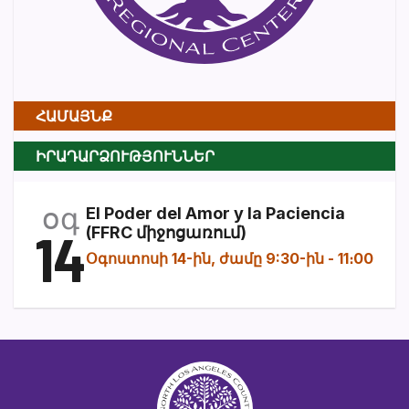
ՀԱՄԱՅՆՔ
ԻՐԱԴԱՐՁՈՒԹՅՈՒՆՆԵՐ
օգ
El Poder del Amor y la Paciencia
14
(FFRC միջոցառում)
Օգոստոսի 14-ին, ժամը 9:30-ին
-
11։00