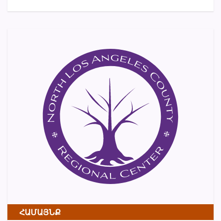
ՀԱՄԱՅՆՔ