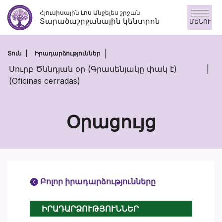
Անցնել
Հյուսիսային Լոս Անջելես շրջան
բովանդակությանը
Տարածաշրջանային կենտրոն
ՄԵՆՈՒ
Տուն
Իրադարձություններ
Սուրբ Ծննդյան օր (Գրասենյակը փակ է)
(Oficinas cerradas)
Օրացույց
Բոլոր իրադարձությունները
ԻՐԱԴԱՐՁՈՒԹՅՈՒՆՆԵՐ