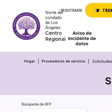
Saltar
al
TRA
REGISTRARSE
Norte del
contenido
condado
de Los
Ángeles
Centro
Aviso de
incidente de
Regional
datos
Solicitude
Hogar
Proveedores de servicio
S
Búsqueda de RFP