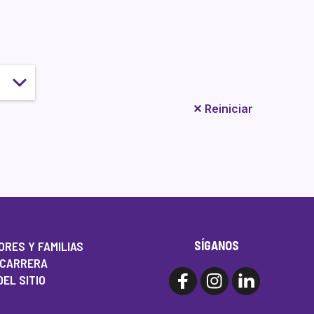
✕
Reiniciar
SÍGANOS
RES Y FAMILIAS
 CARRERA
EL SITIO