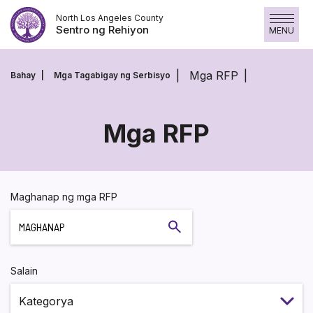
Laktawan
North Los Angeles County
ang
Sentro ng Rehiyon
MENU
nilalaman
Mga RFP
Bahay
Mga Tagabigay ng Serbisyo
Mga RFP
Mga
RFP
Maghanap ng mga RFP
Maghanap
Salain