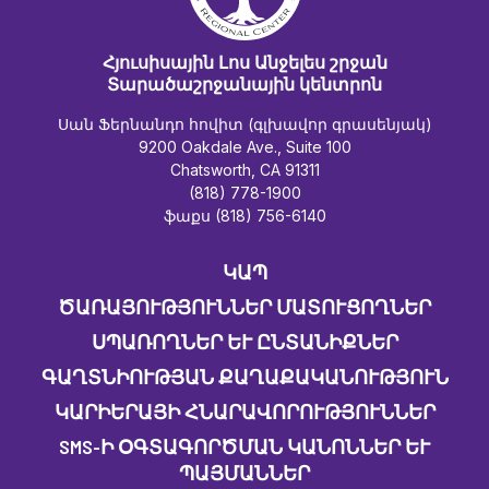
Հյուսիսային Լոս Անջելես շրջան
Տարածաշրջանային կենտրոն
Սան Ֆերնանդո հովիտ (գլխավոր գրասենյակ)
9200 Oakdale Ave., Suite 100
Chatsworth, CA 91311
(818) 778-1900
ֆաքս (818) 756-6140
ԿԱՊ
ԾԱՌԱՅՈՒԹՅՈՒՆՆԵՐ ՄԱՏՈՒՑՈՂՆԵՐ
ՍՊԱՌՈՂՆԵՐ ԵՒ ԸՆՏԱՆԻՔՆԵՐ
ԳԱՂՏՆԻՈՒԹՅԱՆ ՔԱՂԱՔԱԿԱՆՈՒԹՅՈՒՆ
ԿԱՐԻԵՐԱՅԻ ՀՆԱՐԱՎՈՐՈՒԹՅՈՒՆՆԵՐ
SMS-Ի ՕԳՏԱԳՈՐԾՄԱՆ ԿԱՆՈՆՆԵՐ ԵՒ Պ
ԱՅՄԱՆՆԵՐ