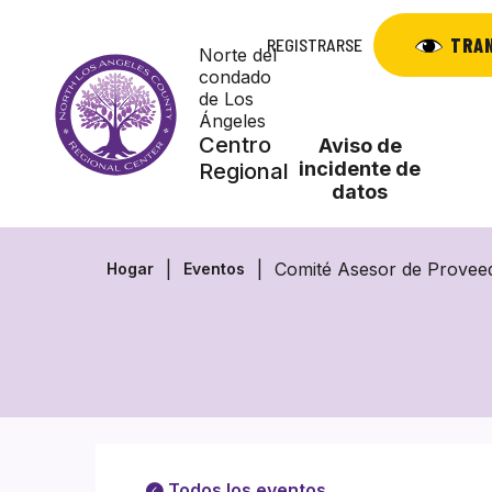
Saltar
al
TRA
REGISTRARSE
Norte del
contenido
condado
de Los
Ángeles
Centro
Aviso de
incidente de
Regional
datos
Comité Asesor de Provee
Hogar
Eventos
Todos los eventos