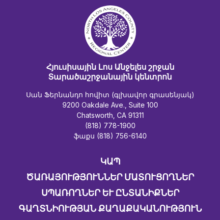
Հյուսիսային Լոս Անջելես շրջան
Տարածաշրջանային կենտրոն
Սան Ֆերնանդո հովիտ (գլխավոր գրասենյակ)
9200 Oakdale Ave., Suite 100
Chatsworth, CA 91311
(818) 778-1900
ֆաքս (818) 756-6140
ԿԱՊ
ԾԱՌԱՅՈՒԹՅՈՒՆՆԵՐ ՄԱՏՈՒՑՈՂՆԵՐ
ՍՊԱՌՈՂՆԵՐ ԵՒ ԸՆՏԱՆԻՔՆԵՐ
ԳԱՂՏՆԻՈՒԹՅԱՆ ՔԱՂԱՔԱԿԱՆՈՒԹՅՈՒՆ