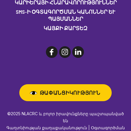
ԿԱՐԻԵՐԱՅԻ ՀՆԱՐԱՎՈՐՈՒԹՅՈՒՆՆԵՐ
SMS-Ի ՕԳՏԱԳՈՐԾՄԱՆ ԿԱՆՈՆՆԵՐ ԵՒ Պ
ԱՅՄԱՆՆԵՐ
ԿԱՅՔԻ ՔԱՐՏԵԶ
ԹԱՓԱՆՑԻԿՈՒԹՅՈՒՆ
©2025 NLACRC և բոլոր իրավունքները պաշտպանված
են
Գաղտնիության քաղաքականություն | Օգտագործման