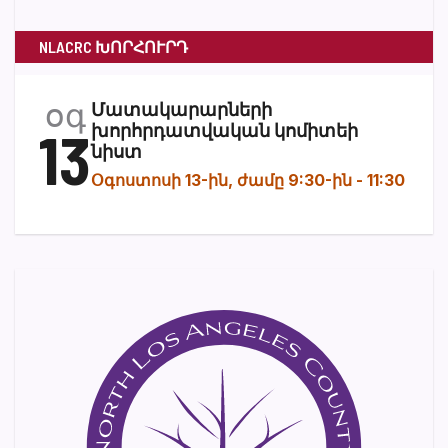
NLACRC ԽՈՐՀՈՒՐԴ
օգ
Մատակարարների
13
խորհրդատվական կոմիտեի
նիստ
Օգոստոսի 13-ին, ժամը 9:30-ին
-
11:30