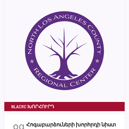
NLACRC ԽՈՐՀՈՒՐԴ
օգ
Հոգաբարձուների խորհրդի նիստ