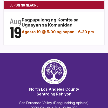
LUPON NG NLACRC
Aug
Pagpupulong ng Komite sa
19
Ugnayan sa Komunidad
Agosto 19 @ 5:00 ng hapon
-
6:30 pm
North Los Angeles County
Sentro ng Rehiyon
San Fernando Valley (Pangunahing opisina)
9200 Oakdale Ave., Suite 100