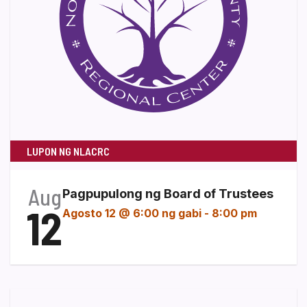
LUPON NG NLACRC
Aug
Pagpupulong ng Board of Trustees
12
Agosto 12 @ 6:00 ng gabi
-
8:00 pm