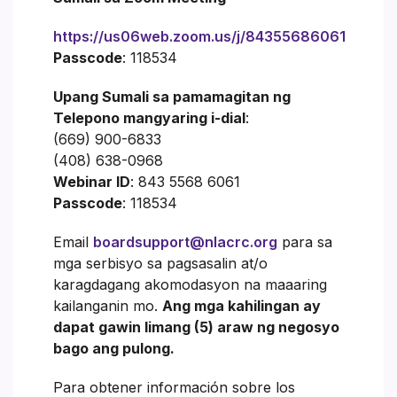
https://us06web.zoom.us/j/84355686061
Passcode
: 118534
Upang Sumali sa pamamagitan ng
Telepono mangyaring i-dial
:
(669) 900-6833
(408) 638-0968
Webinar ID
: 843 5568 6061
Passcode
: 118534
Email
boardsupport@nlacrc.org
para sa
mga serbisyo sa pagsasalin at/o
karagdagang akomodasyon na maaaring
kailanganin mo.
Ang mga kahilingan ay
dapat gawin limang (5) araw ng negosyo
bago ang pulong.
Para obtener información sobre los