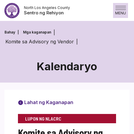
Laktawan
North Los Angeles County
ang
Sentro ng Rehiyon
MENU
nilalaman
Bahay
Mga kaganapan
Komite sa Advisory ng Vendor
Kalendaryo
Lahat ng Kaganapan
LUPON NG NLACRC
Komite sa Advisory ng