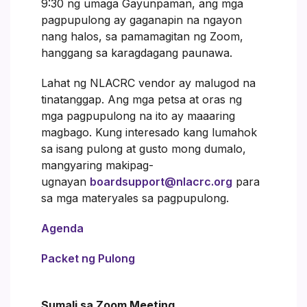
9:30 ng umaga Gayunpaman, ang mga
pagpupulong ay gaganapin na ngayon
nang halos, sa pamamagitan ng Zoom,
hanggang sa karagdagang paunawa.
Lahat ng NLACRC vendor ay malugod na
tinatanggap. Ang mga petsa at oras ng
mga pagpupulong na ito ay maaaring
magbago. Kung interesado kang lumahok
sa isang pulong at gusto mong dumalo,
mangyaring makipag-
ugnayan
boardsupport@nlacrc.org
para
sa mga materyales sa pagpupulong.
Agenda
Packet ng Pulong
Sumali sa Zoom Meeting