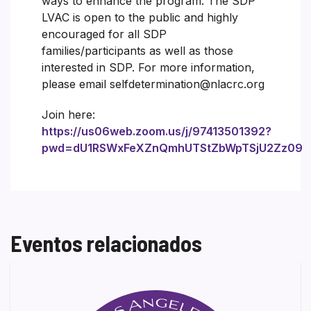
ways to enhance the program. The SDP
LVAC is open to the public and highly
encouraged for all SDP
families/participants as well as those
interested in SDP. For more information,
please email selfdetermination@nlacrc.org
Join here:
https://us06web.zoom.us/j/97413501392?
pwd=dU1RSWxFeXZnQmhUTStZbWpTSjU2Zz09
Eventos relacionados