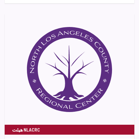
هیئت NLACRC