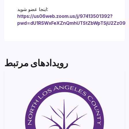
اینجا عضو شوید:
https://us06web.zoom.us/j/97413501392?
pwd=dU1RSWxFeXZnQmhUTStZbWpTSjU2Zz09
رویدادهای مرتبط