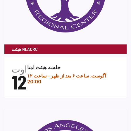
هیئت NLACRC
اوت
جلسه هیئت امنا
12
۱۲ آگوست، ساعت ۶ بعد از ظهر
-
ساعت
20:00