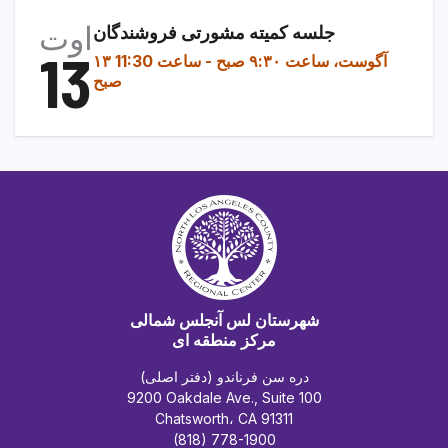
اوت
جلسه کمیته مشورتی فروشندگان
13
۱۳ آگوست، ساعت ۹:۳۰ صبح
-
ساعت 11:30
صبح
شهرستان لس آنجلس شمالی
مرکز منطقه ای
دره سن فرناندو (دفتر اصلی)
9200 Oakdale Ave., Suite 100
Chatsworth، CA 91311
(818) 778-1900