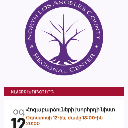
NLACRC ԽՈՐՀՈՒՐԴ
օգ
Հոգաբարձուների խորհրդի նիստ
12
Օգոստոսի 12-ին, ժամը 18:00-ին
-
20:00