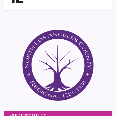
ՀԱՆԴԻՊՈՒՄՆԵՐ