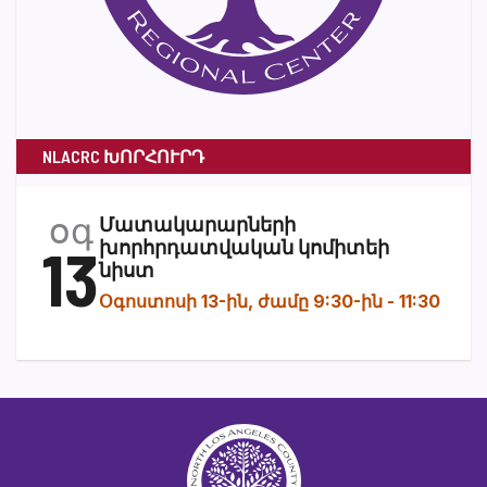
NLACRC ԽՈՐՀՈՒՐԴ
օգ
Մատակարարների
13
խորհրդատվական կոմիտեի
նիստ
Օգոստոսի 13-ին, ժամը 9:30-ին
-
11:30