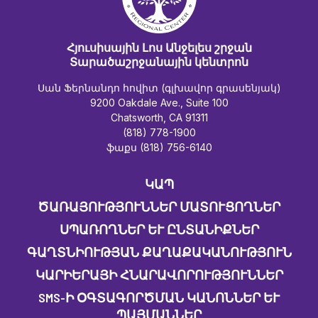
Հյուսիսային Լոս Անջելես շրջան
Տարածաշրջանային կենտրոն
Սան Ֆերնանդո հովիտ (գլխավոր գրասենյակ)
9200 Oakdale Ave., Suite 100
Chatsworth, CA 91311
(818) 778-1900
ֆաքս (818) 756-6140
ԿԱՊ
ԾԱՌԱՅՈՒԹՅՈՒՆՆԵՐ ՄԱՏՈՒՑՈՂՆԵՐ
ՍՊԱՌՈՂՆԵՐ ԵՒ ԸՆՏԱՆԻՔՆԵՐ
ԳԱՂՏՆԻՈՒԹՅԱՆ ՔԱՂԱՔԱԿԱՆՈՒԹՅՈՒՆ
ԿԱՐԻԵՐԱՅԻ ՀՆԱՐԱՎՈՐՈՒԹՅՈՒՆՆԵՐ
SMS-Ի ՕԳՏԱԳՈՐԾՄԱՆ ԿԱՆՈՆՆԵՐ ԵՒ Պ
ԱՅՄԱՆՆԵՐ