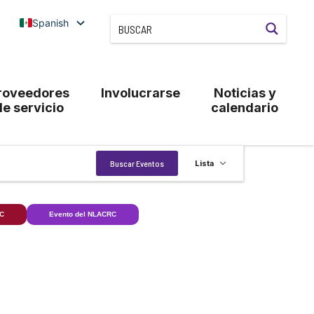
Spanish
roveedores
Involucrarse
Noticias y
de servicio
calendario
Navegación
Buscar Eventos
Lista
de
vistas
de
RC
Evento del NLACRC
Evento