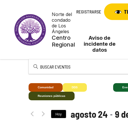
Skip
to
T
REGISTRARSE
Norte del
content
condado
de Los
Ángeles
Centro
Aviso de
incidente de
Regional
datos
Introduce
la
palabra
clave.
Comunidad
DDS
Deaf+
Eve
Busca
Reuniones públicas
Eventos
para
 - 
agosto 24
9 d
la
Hoy
palabra
Seleccionar
clave.