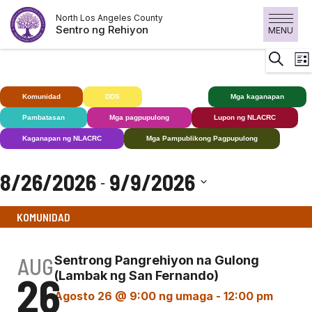
Laktawan
North Los Angeles County
ang
Sentro ng Rehiyon
MENU
nilalaman
K
Maghan
List
V
N
Komunidad
DDS
Bingi+
Mga kaganapan
Pambatasan
Mga pagpupulong
Lupon ng NLACRC
Kaganapan ng NLACRC
Mga Pampublikong Pagpupulong
8/26/2026
9/9/2026
 - 
Pumili
KOMUNIDAD
ng
petsa.
AUG
Sentrong Pangrehiyon na Gulong
26
(Lambak ng San Fernando)
Agosto 26 @ 9:00 ng umaga
-
12:00 pm