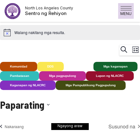
Laktawan
North Los Angeles County
ang
Sentro ng Rehiyon
MENU
nilalaman
Walang nakitang mga resulta.
K
Maghan
List
V
N
Komunidad
DDS
Bingi+
Mga kaganapan
Pambatasan
Mga pagpupulong
Lupon ng NLACRC
Kaganapan ng NLACRC
Mga Pampublikong Pagpupulong
Paparating
Pumili
ng
Ngayong araw
Susunod na
Mga kaganapan
Nakaraang
petsa.
Mga ka