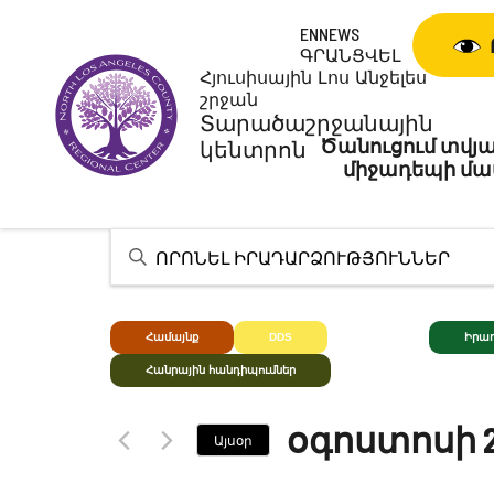
Անցնել
ENNEWS
բովանդակությանը
ԳՐԱՆՑՎԵԼ
Հյուսիսային Լոս Անջելես
շրջան
Տարածաշրջանային
Ծանուցում տվյա
կենտրոն
միջադեպի մա
Մուտքագրեք
հիմնաբառ:
Որոնեք
Իրադարձություններ
Համայնք
DDS
Խուլ+
Իրադ
բանալի
Հանրային հանդիպումներ
բառով:
օգոստոսի 
Այսօր
Ընտրեք