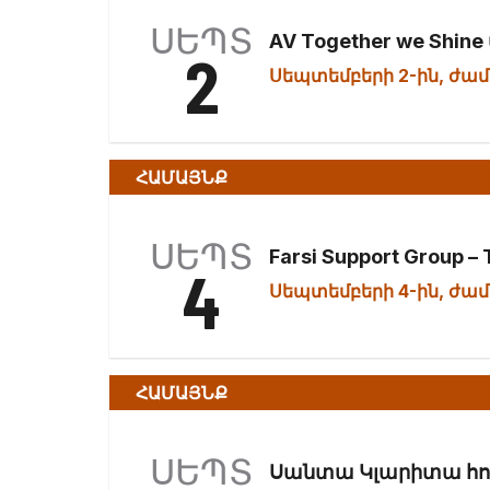
ՍԵՊՏ
AV Together we Shin
2
Սեպտեմբերի 2-ին, ժամը
ՀԱՄԱՅՆՔ
ՍԵՊՏ
Farsi Support Group –
4
Սեպտեմբերի 4-ին, ժամը
ՀԱՄԱՅՆՔ
ՍԵՊՏ
Սանտա Կլարիտա հո