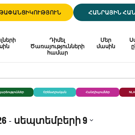
ԹԱՓԱՆՑԻԿՈՒԹՅՈՒՆ
ՀԱՆՐԱՅԻՆ ՀԱ
լների
Դիմել
Մեր
Ս
սին
Ծառայությունների
մասին
ը
համար
արձություններ
Օրենսդրական
Հանդիպումներ
NLA
 - 
26
սեպտեմբերի 9