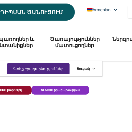
Armenian
ՆԴԻՊՄԱՆ ԾԱՆՈՒՑՈՒՄ
պառողներ և
Ծառայություններ
Ներգր
նտանիքներ
մատուցողներ
Իրադարձութ
Գտեք Իրադարձություններ
Ցուցակ
Դիտումների
նավարկությ
CRC խորհուրդ
NLACRC իրադարձություն