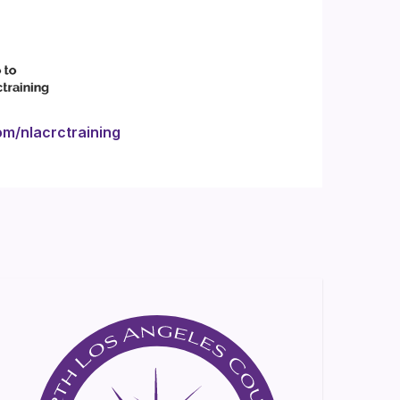
com/nlacrctraining