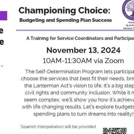
e
de
-