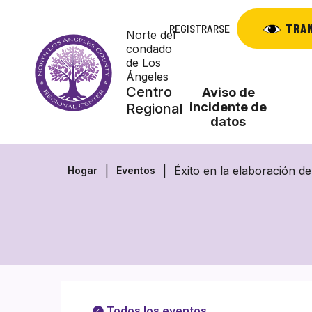
Saltar
al
TRA
REGISTRARSE
Norte del
contenido
condado
de Los
Ángeles
Centro
Aviso de
incidente de
Regional
datos
Éxito en la elaboración d
Hogar
Eventos
Todos los eventos