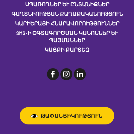
ՍՊԱՌՈՂՆԵՐ ԵՒ ԸՆՏԱՆԻՔՆԵՐ
ԳԱՂՏՆԻՈՒԹՅԱՆ ՔԱՂԱՔԱԿԱՆՈՒԹՅՈՒՆ
ԿԱՐԻԵՐԱՅԻ ՀՆԱՐԱՎՈՐՈՒԹՅՈՒՆՆԵՐ
SMS-Ի ՕԳՏԱԳՈՐԾՄԱՆ ԿԱՆՈՆՆԵՐ ԵՒ Պ
ԱՅՄԱՆՆԵՐ
ԿԱՅՔԻ ՔԱՐՏԵԶ
ԹԱՓԱՆՑԻԿՈՒԹՅՈՒՆ