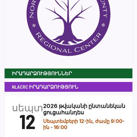
ԻՐԱԴԱՐՁՈՒԹՅՈՒՆՆԵՐ
NLACRC ԻՐԱԴԱՐՁՈՒԹՅՈՒՆ
սեպտ
2026 թվականի ընտանեկան
12
ցուցահանդես
Սեպտեմբերի 12-ին, ժամը 9:00-
ին
-
16:00