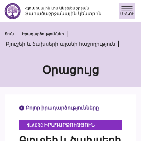
Անցնել
Հյուսիսային Լոս Անջելես շրջան
բովանդակությանը
Տարածաշրջանային կենտրոն
ՄԵՆՈՒ
Տուն
Իրադարձություններ
Բյուջեի և ծախսերի պլանի հաջողություն
Օրացույց
Բոլոր իրադարձությունները
NLACRC ԻՐԱԴԱՐՁՈՒԹՅՈՒՆ
Բյուջեի և ծախսերի