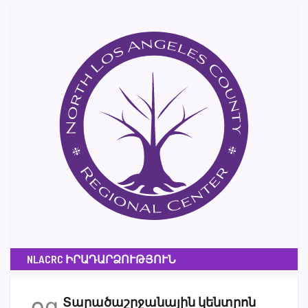
NLACRC ԻՐԱԴԱՐՁՈՒԹՅՈՒՆ
օգ
Տարածաշրջանային կենտրոն