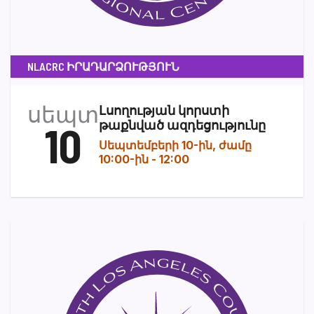
NLACRC ԻՐԱԴԱՐՁՈՒԹՅՈՒՆ
սեպտ
Լսողության կորստի
10
թաքնված ազդեցությունը
Սեպտեմբերի 10-ին, ժամը
10:00-ին
-
12:00