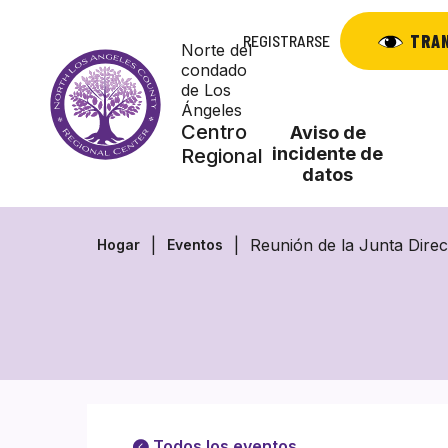
Saltar
al
TRA
REGISTRARSE
Norte del
contenido
condado
de Los
Ángeles
Centro
Aviso de
incidente de
Regional
datos
Reunión de la Junta Direc
Hogar
Eventos
Todos los eventos