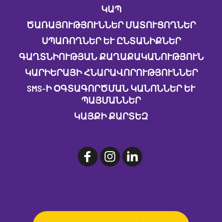
ԿԱՊ
ԾԱՌԱՅՈՒԹՅՈՒՆՆԵՐ ՄԱՏՈՒՑՈՂՆԵՐ
ՍՊԱՌՈՂՆԵՐ ԵՒ ԸՆՏԱՆԻՔՆԵՐ
ԳԱՂՏՆԻՈՒԹՅԱՆ ՔԱՂԱՔԱԿԱՆՈՒԹՅՈՒՆ
ԿԱՐԻԵՐԱՅԻ ՀՆԱՐԱՎՈՐՈՒԹՅՈՒՆՆԵՐ
SMS-Ի ՕԳՏԱԳՈՐԾՄԱՆ ԿԱՆՈՆՆԵՐ ԵՒ Պ
ԱՅՄԱՆՆԵՐ
ԿԱՅՔԻ ՔԱՐՏԵԶ