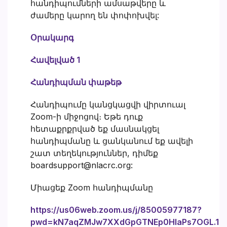
հանդիպումների ամսաթվերը և
ժամերը կարող են փոփոխվել:
Օրակարգ
Հավելված 1
Հանդիպման փաթեթ
Հանդիպումը կանցկացվի վիրտուալ
Zoom-ի միջոցով։ Եթե դուք
հետաքրքրված եք մասնակցել
հանդիպմանը և ցանկանում եք ավելի
շատ տեղեկություններ, դիմեք
boardsupport@nlacrc.org:
Միացեք Zoom հանդիպմանը
https://us06web.zoom.us/j/85005977187?
pwd=kN7aqZMJw7XXdGpGTNEp0HlaPs7OGL.1