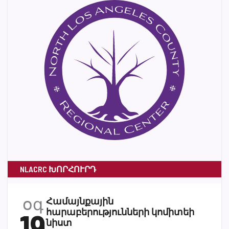
NLACRC ԽՈՐՀՈՒՐԴ
օգ
Համայնքային
19
հարաբերությունների կոմիտեի
նիստ