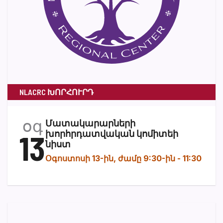
NLACRC ԽՈՐՀՈՒՐԴ
օգ
Մատակարարների
13
խորհրդատվական կոմիտեի
նիստ
Օգոստոսի 13-ին, ժամը 9:30-ին
-
11:30