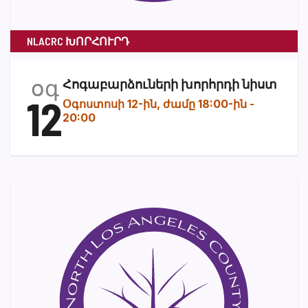
NLACRC ԽՈՐՀՈՒՐԴ
օգ
Հոգաբարձուների խորհրդի նիստ
12
Օգոստոսի 12-ին, ժամը 18:00-ին
-
20:00