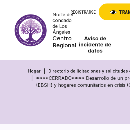
Saltar
al
TRA
REGISTRARSE
Norte del
contenido
condado
de Los
Ángeles
Centro
Aviso de
incidente de
Regional
datos
Hogar
Directorio de licitaciones y solicitude
****CERRADO**** Desarrollo de un progr
(EBSH) y hogares comunitarios en crisis 