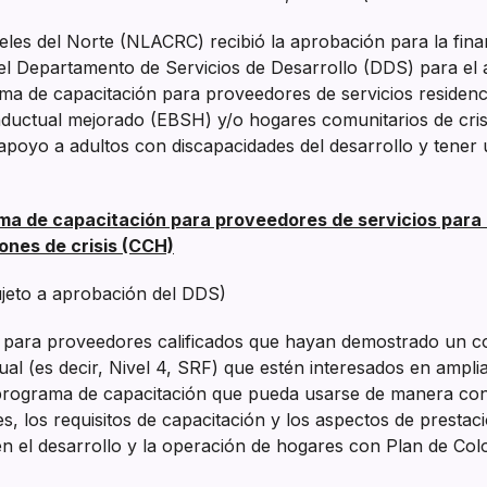
les del Norte (NLACRC) recibió la aprobación para la finan
l Departamento de Servicios de Desarrollo (DDS) para el 
ma de capacitación para proveedores de servicios residenc
nductual mejorado (EBSH) y/o hogares comunitarios de crisi
poyo a adultos con discapacidades del desarrollo y tener u
ma de capacitación para proveedores de servicios par
ones de crisis (CCH)
jeto a aprobación del DDS)
 para proveedores calificados que hayan demostrado un co
al (es decir, Nivel 4, SRF) que estén interesados en ampli
programa de capacitación que pueda usarse de manera cont
es, los requisitos de capacitación y los aspectos de presta
en el desarrollo y la operación de hogares con Plan de Col