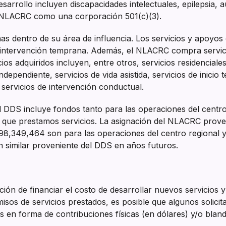
sarrollo incluyen discapacidades intelectuales, epilepsia, au
l NLACRC como una corporación 501(c)(3).
 dentro de su área de influencia. Los servicios y apoyos
 e intervención temprana. Además, el NLACRC compra servi
ios adquiridos incluyen, entre otros, servicios residencial
independiente, servicios de vida asistida, servicios de inic
 servicios de intervención conductual.
 DDS incluye fondos tanto para las operaciones del centro
s que prestamos servicios. La asignación del NLACRC prove
 98,349,464 son para las operaciones del centro regional 
n similar proveniente del DDS en años futuros.
ción de financiar el costo de desarrollar nuevos servicios y
isos de servicios prestados, es posible que algunos solic
s en forma de contribuciones físicas (en dólares) y/o bland