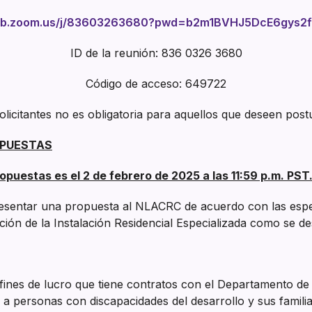
eb.zoom.us/j/83603263680?pwd=b2m1BVHJ5DcE6gys2f
ID de la reunión: 836 0326 3680
Código de acceso: 649722
Solicitantes no es obligatoria para aquellos que deseen po
OPUESTAS
opuestas es el 2 de febrero de 2025 a las 11:59 p.m. PST
presentar una propuesta al NLACRC de acuerdo con las espec
ción de la Instalación Residencial Especializada como se d
ines de lucro que tiene contratos con el Departamento de 
o a personas con discapacidades del desarrollo y sus famili