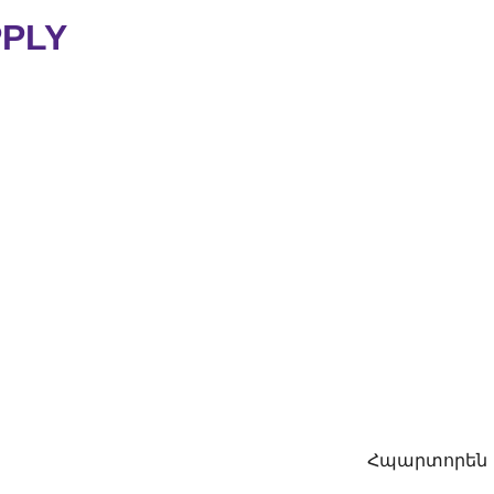
PPLY
Հպարտորեն ս