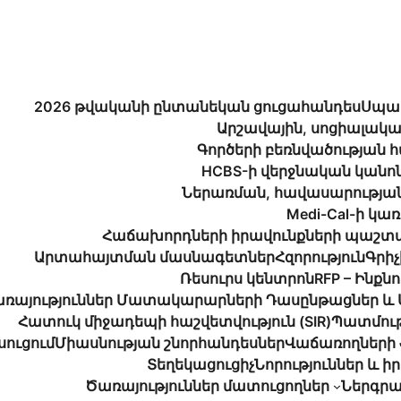
2026 թվականի ընտանեկան ցուցահանդես
Սպառ
Արշավային, սոցիալակա
Գործերի բեռնվածության 
HCBS-ի վերջնական կանոն
Ներառման, հավասարության
Medi-Cal-ի կ
Հաճախորդների իրավունքների պաշտ
Արտահայտման մասնագետներ
Հզորություն
Գրիչ
Ռեսուրս կենտրոն
RFP – Ինքն
ռայություններ Մատակարարների Դասընթացներ և 
Հատուկ միջադեպի հաշվետվություն (SIR)
Պատմութ
սուցում
Միասնության շնորհանդեսներ
Վաճառողների 
Տեղեկացուցիչ
Նորություններ և ի
Ծառայություններ մատուցողներ
Ներգրա