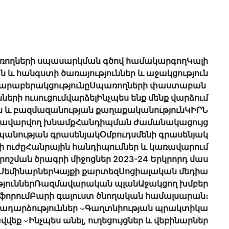
ողների սպասարկման գծով համակարգող
Կալի
ն և հանգստի ծառայություններ և աջակցություն
հարաբերակցությունը
Սպառողների փաստաբան
ների ուսուցում
վարձել
Ինչպես ենք մենք վարձում
 և բազմազանության քաղաքականություն
ԿԻՐՆ
առավարվող խնամք
Հանդիպման ժամանակացույց
պանության գրասենյակ
Օմբուդսմենի գրասենյակ
ի ուժը
Հանրային հանդիպումներ և կառավարում
որոշման ծրագրի միջոցներ 2023-24 Երկրորդ մաս
Սեմինարներ
Կայքի քարտեզ
Սոցիալական մեդիա
յուններ
Ռազմավարական պլան
Աջակցող խմբեր
ֆորում
Բարի գալուստ ծնողական համալսարան։
րադարձություններ
Գաղտնիության պրակտիկա
վվեք
Ինչպես անել, ուղեցույցներ և վեբինարներ