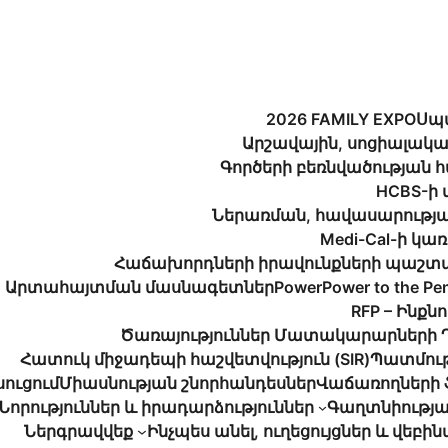
2026 FAMILY EXPO
Սպ
Արշավային, սոցիալակա
Գործերի բեռնվածության 
HCBS-ի 
Ներառման, հավասարությա
Medi-Cal-ի կ
Հաճախորդների իրավունքների պաշտ
Արտահայտման մասնագետներ
Power
Power to the Pe
RFP – Ինքն
Ծառայություններ Մատակարարների 
Հատուկ միջադեպի հաշվետվություն (SIR)
Պատմութ
սուցում
Միասնության շնորհանդեսներ
Վաճառողների 
Նորություններ և իրադարձություններ
Գաղտնիությ
Ներգրավվեք
Ինչպես անել, ուղեցույցներ և վեբի