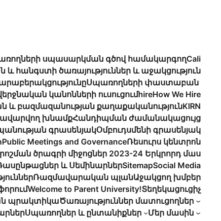
առողների սպասարկման գծով համակարգող
Cali
ն և հանգստի ծառայություններ և աջակցություն
հարաբերակցությունը
Սպառողների փաստաբան
վերջնական կանոնների ուսուցում
hire
How We Hire
ն և բազմազանության քաղաքականություն
KIRN
առավարվող խնամք
Հանդիպման ժամանակացույց
պանության գրասենյակ
Օմբուդսմենի գրասենյակ
n
Public Meetings and Governance
Ռեսուրս կենտրոն
որոշման ծրագրի միջոցներ 2023-24 Երկրորդ մաս
Դասընթացներ և Սեմինարներ
Sitemap
Social Media
յուններ
Ռազմավարական պլան
Աջակցող խմբեր
ֆորում
Welcome to Parent University!
Տեղեկացուցիչ
ան պրակտիկա
Ծառայություններ մատուցողներ
նարներ
Սպառողներ և ընտանիքներ
Մեր մասին