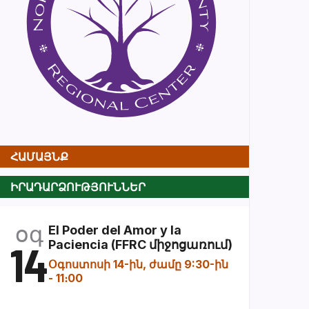
ՀԱՄԱՅՆՔ
ԻՐԱԴԱՐՁՈՒԹՅՈՒՆՆԵՐ
օգ
El Poder del Amor y la
14
Paciencia (FFRC միջոցառում)
Օգոստոսի 14-ին, ժամը 9:30-ին
-
11։00