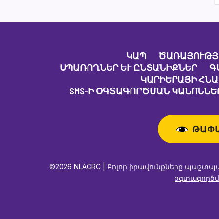
ԿԱՊ
ԾԱՌԱՅՈՒԹՅ
ՍՊԱՌՈՂՆԵՐ ԵՒ ԸՆՏԱՆԻՔՆԵՐ
Գ
ԿԱՐԻԵՐԱՅԻ ՀՆ
SMS-Ի ՕԳՏԱԳՈՐԾՄԱՆ ԿԱՆՈՆՆԵՐ
ԹԱՓ
©2026 NLACRC | Բոլոր իրավունքները պաշտպ
օգտագործմ