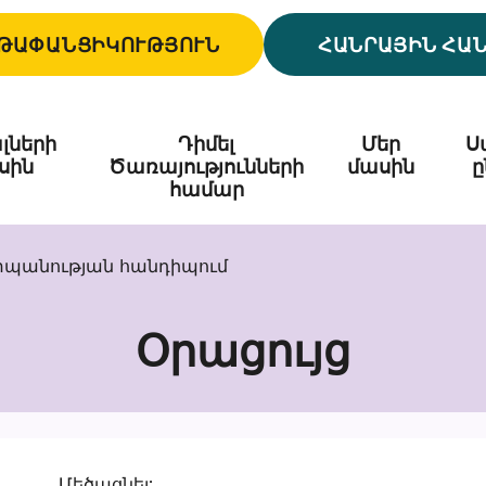
ԹԱՓԱՆՑԻԿՈՒԹՅՈՒՆ
ՀԱՆՐԱՅԻՆ ՀԱ
լների
Դիմել
Մեր
Ս
սին
Ծառայությունների
մասին
ը
համար
պանության հանդիպում
Օրացույց
Մեծացնել: