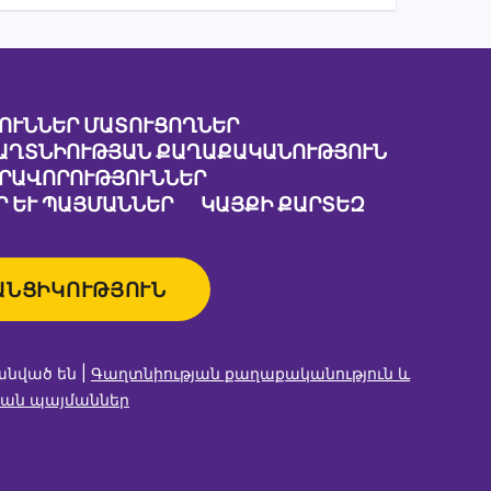
ՈՒՆՆԵՐ ՄԱՏՈՒՑՈՂՆԵՐ
ԱՂՏՆԻՈՒԹՅԱՆ ՔԱՂԱՔԱԿԱՆՈՒԹՅՈՒՆ
ԱՐԱՎՈՐՈՒԹՅՈՒՆՆԵՐ
 ԵՒ ՊԱՅՄԱՆՆԵՐ
ԿԱՅՔԻ ՔԱՐՏԵԶ
ԱՆՑԻԿՈՒԹՅՈՒՆ
անված են |
Գաղտնիության քաղաքականություն և
ան պայմաններ