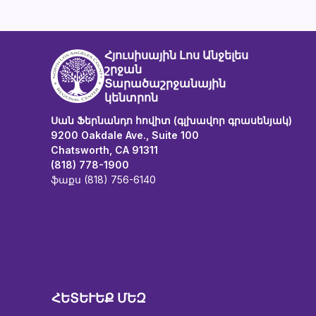
Հյուսիսային Լոս Անջելես
շրջան
Տարածաշրջանային
կենտրոն
Սան Ֆերնանդո հովիտ (գլխավոր գրասենյակ)
9200 Oakdale Ave., Suite 100
Chatsworth, CA 91311
(818) 778-1900
ֆաքս (818) 756-6140
ՀԵՏԵՒԵՔ ՄԵԶ