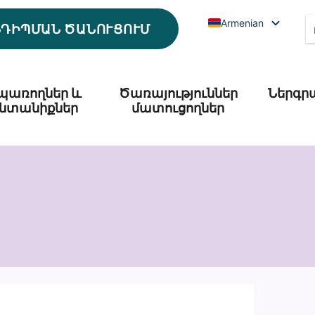
Armenian
ՆԴԻՊՄԱՆ ԾԱՆՈՒՑՈՒՄ
պառողներ և
Ծառայություններ
Ներգր
նտանիքներ
մատուցողներ